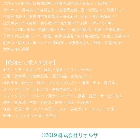
夕方からの仕事
短時間勤務
扶養内勤務OK
高収入・高時給
ボーナス・賞与あり
昇給あり
交通費支給
寮・社宅あり
残業なし
社員登用あり
資格取得支援制度
研修あり
産休・育休実績あり
託児所あり
未経験・初心者OK
無資格OK
副業・WワークOK
ブランクOK
学歴・年齢不問
大学生・短大生歓迎
主婦・主夫歓迎
子育て両立応援
シニア歓迎
経験者優遇
有資格者歓迎
友達と応募OK
駅チカ・駅ナカ
車・バイク通勤OK
制服貸与あり
服装・髪型自由
女性が多い職場
【職種から求人を探す】
セキュリティスタッフ
物流・配送・ドライバー系
工場・製造系（自動車部品・電子部品・食品など）
軽作業系（仕分け・検品・ピッキングなど）
建築・土木・建設系
オフィスワーク（テレアポ・事務作業など）
フォークリフト・クレーン等オペレーター
接客・販売・サービス系
調理・飲食系
営業・企画系
医療・福祉・介護系
保育・教育・塾・スクール系
エステ・美容系
IT・エンジニア系
WEB・クリエイター系
その他
©2019 株式会社リオルサ