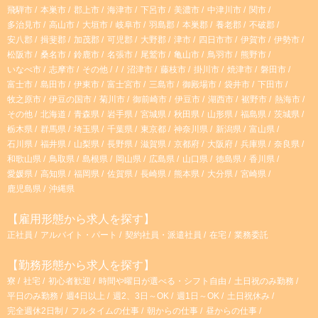
飛騨市
本巣市
郡上市
海津市
下呂市
美濃市
中津川市
関市
m
多治見市
高山市
大垣市
岐阜市
羽島郡
本巣郡
養老郡
不破郡
安八郡
揖斐郡
加茂郡
可児郡
大野郡
津市
四日市市
伊賀市
伊勢市
松阪市
桑名市
鈴鹿市
名張市
尾鷲市
亀山市
鳥羽市
熊野市
いなべ市
志摩市
その他
沼津市
藤枝市
掛川市
焼津市
磐田市
富士市
島田市
伊東市
富士宮市
三島市
御殿場市
袋井市
下田市
牧之原市
伊豆の国市
菊川市
御前崎市
伊豆市
湖西市
裾野市
熱海市
その他
北海道
青森県
岩手県
宮城県
秋田県
山形県
福島県
茨城県
栃木県
群馬県
埼玉県
千葉県
東京都
神奈川県
新潟県
富山県
石川県
福井県
山梨県
長野県
滋賀県
京都府
大阪府
兵庫県
奈良県
和歌山県
鳥取県
島根県
岡山県
広島県
山口県
徳島県
香川県
愛媛県
高知県
福岡県
佐賀県
長崎県
熊本県
大分県
宮崎県
鹿児島県
沖縄県
【雇用形態から求人を探す】
正社員
アルバイト・パート
契約社員・派遣社員
在宅
業務委託
【勤務形態から求人を探す】
寮
社宅
初心者歓迎
時間や曜日が選べる・シフト自由
土日祝のみ勤務
平日のみ勤務
週4日以上
週2、3日～OK
週1日～OK
土日祝休み
完全週休2日制
フルタイムの仕事
朝からの仕事
昼からの仕事