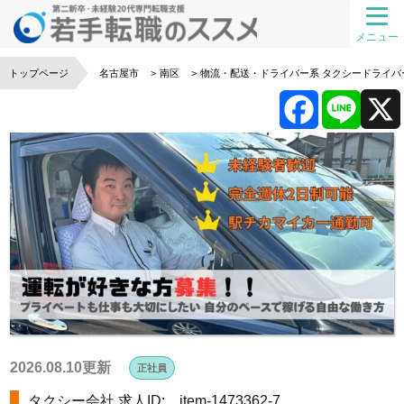
メニュー
トップページ
名古屋市
南区
物流・配送・ドライバー系
タクシードライバ
F
L
a
i
c
n
e
e
b
o
2026.08.10更新
正社員
タクシー会社
求人ID: item-1473362-7
o