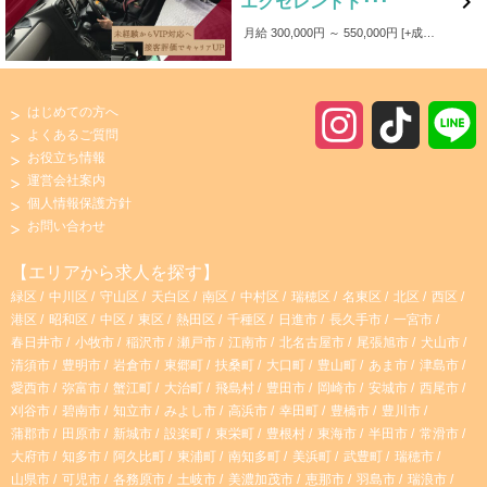

エクセレントド･･･
月給 300,000円 ～ 550,000円
+成果給 【月収30万円以上！】 昼勤務 31.5万円（基本給+成果給） 夜勤務 41.4万円（基本給+成果給） 昼夜勤務 35.2万円（基本給+成果給） 休日の取り方や勤務時間帯などにより変動はありますが １年目からでも月収30万円以上！ 【賞与あり】 年3回 【成果給あり】 売上に応じて、基本給に加え成果給（売上の42%程度）を支給。 【手当】 皆勤手当・回数手当・家族手当・資格手当・役職手当など 【事故補償】 万が一事故が発生した場合、事故費用は会社が負担します。
はじめての方へ
I
T
よくあるご質問
お役立ち情報
n
i
運営会社案内
個人情報保護方針
s
k
お問い合わせ
t
T
【エリアから求人を探す】
緑区
中川区
守山区
天白区
南区
中村区
瑞穂区
名東区
北区
西区
a
o
港区
昭和区
中区
東区
熱田区
千種区
日進市
長久手市
一宮市
春日井市
小牧市
稲沢市
瀬戸市
江南市
北名古屋市
尾張旭市
犬山市
g
k
清須市
豊明市
岩倉市
東郷町
扶桑町
大口町
豊山町
あま市
津島市
愛西市
弥富市
蟹江町
大治町
飛島村
豊田市
岡崎市
安城市
西尾市
r
刈谷市
碧南市
知立市
みよし市
高浜市
幸田町
豊橋市
豊川市
蒲郡市
田原市
新城市
設楽町
東栄町
豊根村
東海市
半田市
常滑市
大府市
知多市
阿久比町
東浦町
南知多町
美浜町
武豊町
瑞穂市
a
山県市
可児市
各務原市
土岐市
美濃加茂市
恵那市
羽島市
瑞浪市