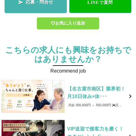
応募・問合せ

LINEで質問
お気に入り追加
こちらの求人にも興味をお持ちで
はありませんか？
Recommend job
【名古屋市南区】業界初！

月10日休み×休･･･
月給 300,000円 ～ 550,000円
■試用期間：6か月（うち35日間は、研修期間) ※研修期間中の給与は月給209,300円～となります。 ■賞与：年3回 ■成果給あり：売上に応じて、基本給に加え成果給（売上の42%程度）を支給 ■各種手当（皆勤・回数・家族・資格・役職など） ■支援金制度（入社・学資） ■事故補償（万が一事故が発生した場合、事故費用は会社が負担します）
VIP送迎で接客力を磨く！