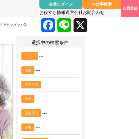
会員ログイン
お仕事検索
会員登録
お役立ち情報
運営会社
お問合わせ
F
L
X
ケアアテンダント◎
a
i
選択中の検索条件
c
n
---
エリア
e
e
---
職種
b
---
雇用形態
o
---
給与
o
---
施設形態
k
---
資格