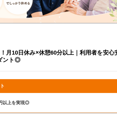
！月10日休み×休憩60分以上｜利用者を安心
ダント◎
ト
万円以上を実現◎