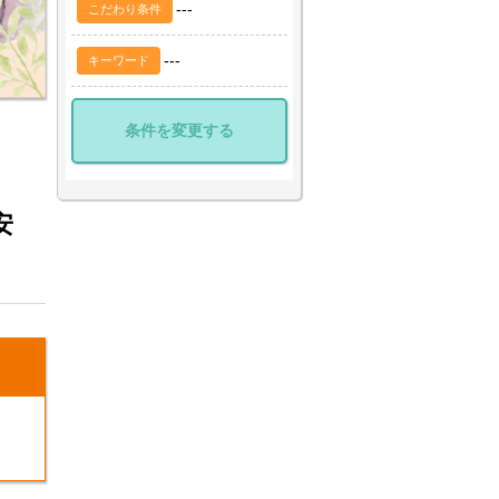
---
こだわり条件
---
キーワード
条件を変更する
安