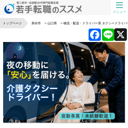
メニュー
トップページ
美祢市
山口県
物流・配送・ドライバー系
タクシードライバ
F
L
a
i
c
n
e
e
b
o
o