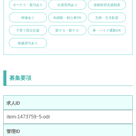
ボーナス・賞与あり
社員登用あり
資格取得支援制度
研修あり
未経験・初心者OK
主婦・主夫歓迎
子育て両立応援
駅チカ・駅ナカ
車・バイク通勤OK
制服貸与あり
募集要項
求人ID
item-1473759ｰ5-odr
管理ID