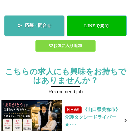
応募・問合せ

LINEで質問
お気に入り追加
こちらの求人にも興味をお持ちで
はありませんか？
Recommend job
《山口県美祢市》
NEW!
介護タクシードライバー

★･･･