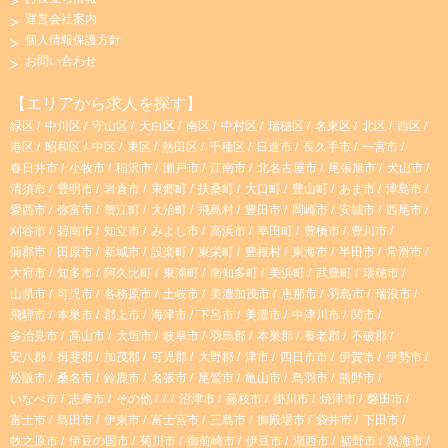
n
i
運営会社案内
個人情報保護方針
s
k
お問い合わせ
t
T
【エリアから求人を探す】
緑区
中川区
守山区
天白区
南区
中村区
瑞穂区
名東区
北区
西区
a
o
港区
昭和区
中区
東区
熱田区
千種区
日進市
長久手市
一宮市
春日井市
小牧市
稲沢市
瀬戸市
江南市
北名古屋市
尾張旭市
犬山市
g
k
清須市
豊明市
岩倉市
東郷町
扶桑町
大口町
豊山町
あま市
津島市
愛西市
弥富市
蟹江町
大治町
飛島村
豊田市
岡崎市
安城市
西尾市
r
刈谷市
碧南市
知立市
みよし市
高浜市
幸田町
豊橋市
豊川市
蒲郡市
田原市
新城市
設楽町
東栄町
豊根村
東海市
半田市
常滑市
大府市
知多市
阿久比町
東浦町
南知多町
美浜町
武豊町
瑞穂市
a
山県市
可児市
各務原市
土岐市
美濃加茂市
恵那市
羽島市
瑞浪市
飛騨市
本巣市
郡上市
海津市
下呂市
美濃市
中津川市
関市
m
多治見市
高山市
大垣市
岐阜市
羽島郡
本巣郡
養老郡
不破郡
安八郡
揖斐郡
加茂郡
可児郡
大野郡
津市
四日市市
伊賀市
伊勢市
松阪市
桑名市
鈴鹿市
名張市
尾鷲市
亀山市
鳥羽市
熊野市
いなべ市
志摩市
その他
沼津市
藤枝市
掛川市
焼津市
磐田市
富士市
島田市
伊東市
富士宮市
三島市
御殿場市
袋井市
下田市
牧之原市
伊豆の国市
菊川市
御前崎市
伊豆市
湖西市
裾野市
熱海市