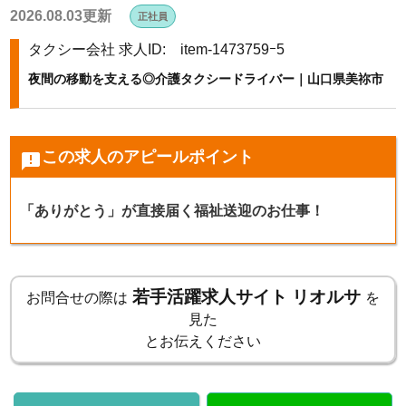
2026.08.03更新
正社員
k
タクシー会社
求人ID: item-1473759ｰ5
夜間の移動を支える◎介護タクシードライバー｜山口県美祢市
この求人のアピールポイント
announcement
「ありがとう」が直接届く福祉送迎のお仕事！
若手活躍求人サイト リオルサ
お問合せの際は
を
見た
とお伝えください