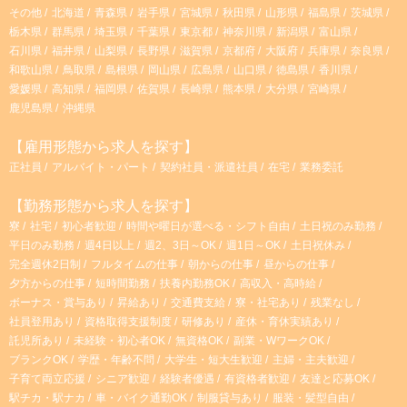
その他
北海道
青森県
岩手県
宮城県
秋田県
山形県
福島県
茨城県
栃木県
群馬県
埼玉県
千葉県
東京都
神奈川県
新潟県
富山県
石川県
福井県
山梨県
長野県
滋賀県
京都府
大阪府
兵庫県
奈良県
和歌山県
鳥取県
島根県
岡山県
広島県
山口県
徳島県
香川県
愛媛県
高知県
福岡県
佐賀県
長崎県
熊本県
大分県
宮崎県
鹿児島県
沖縄県
【雇用形態から求人を探す】
正社員
アルバイト・パート
契約社員・派遣社員
在宅
業務委託
【勤務形態から求人を探す】
寮
社宅
初心者歓迎
時間や曜日が選べる・シフト自由
土日祝のみ勤務
平日のみ勤務
週4日以上
週2、3日～OK
週1日～OK
土日祝休み
完全週休2日制
フルタイムの仕事
朝からの仕事
昼からの仕事
夕方からの仕事
短時間勤務
扶養内勤務OK
高収入・高時給
ボーナス・賞与あり
昇給あり
交通費支給
寮・社宅あり
残業なし
社員登用あり
資格取得支援制度
研修あり
産休・育休実績あり
託児所あり
未経験・初心者OK
無資格OK
副業・WワークOK
ブランクOK
学歴・年齢不問
大学生・短大生歓迎
主婦・主夫歓迎
子育て両立応援
シニア歓迎
経験者優遇
有資格者歓迎
友達と応募OK
駅チカ・駅ナカ
車・バイク通勤OK
制服貸与あり
服装・髪型自由