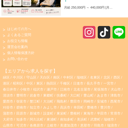
月給 250,000円 ～ 440,000円
月給250,000円～440,000円 ■各種手当 ・家族手当（～1,000円／月） ・皆勤手当（～6,000円／月） ・無事故手当（～10,000円／月） ・愛車手当 ■賞与あり ✨入社後4カ月間は保証給制度あり！（最大25万円）
はじめての方へ
I
T
よくあるご質問
お役立ち情報
n
i
運営会社案内
個人情報保護方針
s
k
お問い合わせ
t
T
【エリアから求人を探す】
緑区
中川区
守山区
天白区
南区
中村区
瑞穂区
名東区
北区
西区
a
o
港区
昭和区
中区
東区
熱田区
千種区
日進市
長久手市
一宮市
春日井市
小牧市
稲沢市
瀬戸市
江南市
北名古屋市
尾張旭市
犬山市
g
k
清須市
豊明市
岩倉市
東郷町
扶桑町
大口町
豊山町
あま市
津島市
愛西市
弥富市
蟹江町
大治町
飛島村
豊田市
岡崎市
安城市
西尾市
r
刈谷市
碧南市
知立市
みよし市
高浜市
幸田町
豊橋市
豊川市
蒲郡市
田原市
新城市
設楽町
東栄町
豊根村
東海市
半田市
常滑市
大府市
知多市
阿久比町
東浦町
南知多町
美浜町
武豊町
瑞穂市
a
山県市
可児市
各務原市
土岐市
美濃加茂市
恵那市
羽島市
瑞浪市