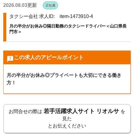
2026.08.03更新
正社員
k
タクシー会社
求人ID: item-1473910-4
月の半分がお休み◎隔日勤務のタクシードライバー＜山口県長
門市＞
この求人のアピールポイント
announcement
月の半分がお休み◎プライベートも大切にできる働き
方！
若手活躍求人サイト リオルサ
お問合せの際は
を
見た
とお伝えください