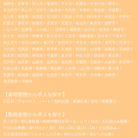
飛騨市
本巣市
郡上市
海津市
下呂市
美濃市
中津川市
関市
m
多治見市
高山市
大垣市
岐阜市
羽島郡
本巣郡
養老郡
不破郡
安八郡
揖斐郡
加茂郡
可児郡
大野郡
津市
四日市市
伊賀市
伊勢市
松阪市
桑名市
鈴鹿市
名張市
尾鷲市
亀山市
鳥羽市
熊野市
いなべ市
志摩市
その他
沼津市
藤枝市
掛川市
焼津市
磐田市
富士市
島田市
伊東市
富士宮市
三島市
御殿場市
袋井市
下田市
牧之原市
伊豆の国市
菊川市
御前崎市
伊豆市
湖西市
裾野市
熱海市
その他
北海道
青森県
岩手県
宮城県
秋田県
山形県
福島県
茨城県
栃木県
群馬県
埼玉県
千葉県
東京都
神奈川県
新潟県
富山県
石川県
福井県
山梨県
長野県
滋賀県
京都府
大阪府
兵庫県
奈良県
和歌山県
鳥取県
島根県
岡山県
広島県
山口県
徳島県
香川県
愛媛県
高知県
福岡県
佐賀県
長崎県
熊本県
大分県
宮崎県
鹿児島県
沖縄県
【雇用形態から求人を探す】
正社員
アルバイト・パート
契約社員・派遣社員
在宅
業務委託
【勤務形態から求人を探す】
寮
社宅
初心者歓迎
時間や曜日が選べる・シフト自由
土日祝のみ勤務
平日のみ勤務
週4日以上
週2、3日～OK
週1日～OK
土日祝休み
完全週休2日制
フルタイムの仕事
朝からの仕事
昼からの仕事