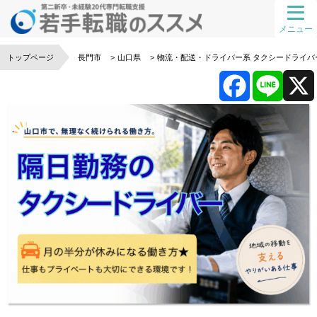
メニュー
トップページ
長門市
山口県
物流・配送・ドライバー系
タクシードライバ
F
L
a
i
c
n
e
e
b
o
o