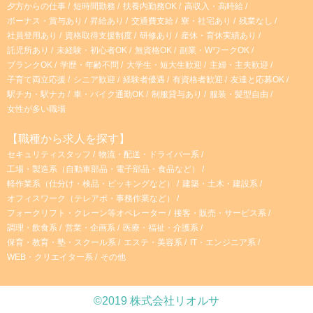
夕方からの仕事
短時間勤務
扶養内勤務OK
高収入・高時給
ボーナス・賞与あり
昇給あり
交通費支給
寮・社宅あり
残業なし
社員登用あり
資格取得支援制度
研修あり
産休・育休実績あり
託児所あり
未経験・初心者OK
無資格OK
副業・WワークOK
ブランクOK
学歴・年齢不問
大学生・短大生歓迎
主婦・主夫歓迎
子育て両立応援
シニア歓迎
経験者優遇
有資格者歓迎
友達と応募OK
駅チカ・駅ナカ
車・バイク通勤OK
制服貸与あり
服装・髪型自由
女性が多い職場
【職種から求人を探す】
セキュリティスタッフ
物流・配送・ドライバー系
工場・製造系（自動車部品・電子部品・食品など）
軽作業系（仕分け・検品・ピッキングなど）
建築・土木・建設系
オフィスワーク（テレアポ・事務作業など）
フォークリフト・クレーン等オペレーター
接客・販売・サービス系
調理・飲食系
営業・企画系
医療・福祉・介護系
保育・教育・塾・スクール系
エステ・美容系
IT・エンジニア系
WEB・クリエイター系
その他
©2019 株式会社リオルサ