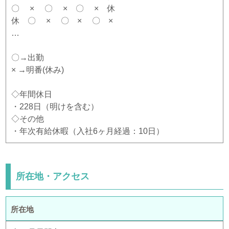
〇 × 〇 × 〇 × 休
休 〇 × 〇 × 〇 ×
…
〇→出勤
× →明番(休み)
◇年間休日
・228日（明けを含む）
◇その他
・年次有給休暇（入社6ヶ月経過：10日）
所在地・アクセス
所在地