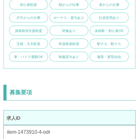
初心者歓迎
朝からの仕事
昼からの仕事
夕方からの仕事
ボーナス・賞与あり
社員登用あり
資格取得支援制度
研修あり
未経験・初心者OK
主婦・主夫歓迎
有資格者歓迎
駅チカ・駅ナカ
車・バイク通勤OK
制服貸与あり
服装・髪型自由
募集要項
求人ID
item-1473910-4-odr