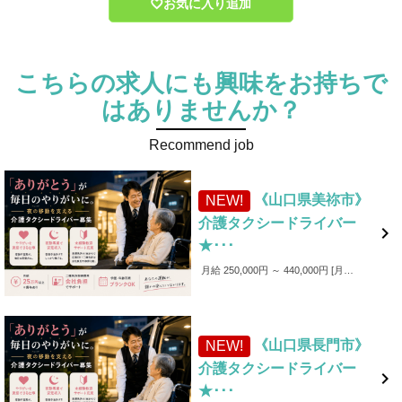
お気に入り追加
こちらの求人にも興味をお持ちで
はありませんか？
Recommend job
《山口県美祢市》
NEW!
介護タクシードライバー

★･･･
月給 250,000円 ～ 440,000円
月給250,000円～440,000円 ■各種手当 ・家族手当（～1,000円／月） ・皆勤手当（～6,000円／月） ・無事故手当（～10,000円／月） ・愛車手当 ■賞与あり ✨入社後4カ月間は保証給制度あり！（最大25万円）
《山口県長門市》
NEW!
介護タクシードライバー

★･･･