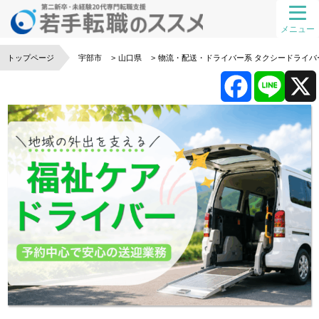
メニュー
トップページ
宇部市
山口県
物流・配送・ドライバー系
タクシードライバ
F
L
a
i
c
n
e
e
b
o
o