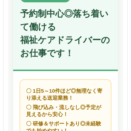
予約制中心◎落ち着い
て働ける
福祉ケアドライバーの
お仕事です！
〇 1日5～10件ほど◎無理なく寄
り添える送迎業務！
〇 飛び込み・流しなし◎予定が
見えるから安心！
〇 研修＆サポートあり◎未経験
でも始めやすい！