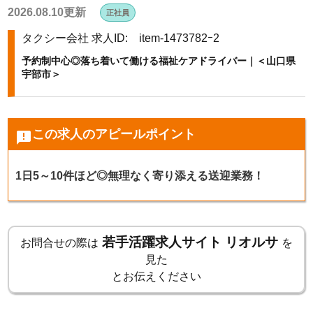
2026.08.10更新
正社員
k
タクシー会社
求人ID: item-1473782ｰ2
予約制中心◎落ち着いて働ける福祉ケアドライバー｜＜山口県
宇部市＞
この求人のアピールポイント
announcement
1日5～10件ほど◎無理なく寄り添える送迎業務！
若手活躍求人サイト リオルサ
お問合せの際は
を
見た
とお伝えください