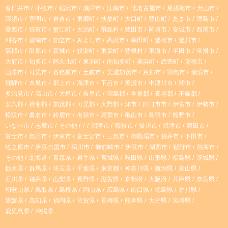
春日井市
小牧市
稲沢市
瀬戸市
江南市
北名古屋市
尾張旭市
犬山市
g
k
清須市
豊明市
岩倉市
東郷町
扶桑町
大口町
豊山町
あま市
津島市
愛西市
弥富市
蟹江町
大治町
飛島村
豊田市
岡崎市
安城市
西尾市
r
刈谷市
碧南市
知立市
みよし市
高浜市
幸田町
豊橋市
豊川市
蒲郡市
田原市
新城市
設楽町
東栄町
豊根村
東海市
半田市
常滑市
大府市
知多市
阿久比町
東浦町
南知多町
美浜町
武豊町
瑞穂市
a
山県市
可児市
各務原市
土岐市
美濃加茂市
恵那市
羽島市
瑞浪市
飛騨市
本巣市
郡上市
海津市
下呂市
美濃市
中津川市
関市
m
多治見市
高山市
大垣市
岐阜市
羽島郡
本巣郡
養老郡
不破郡
安八郡
揖斐郡
加茂郡
可児郡
大野郡
津市
四日市市
伊賀市
伊勢市
松阪市
桑名市
鈴鹿市
名張市
尾鷲市
亀山市
鳥羽市
熊野市
いなべ市
志摩市
その他
沼津市
藤枝市
掛川市
焼津市
磐田市
富士市
島田市
伊東市
富士宮市
三島市
御殿場市
袋井市
下田市
牧之原市
伊豆の国市
菊川市
御前崎市
伊豆市
湖西市
裾野市
熱海市
その他
北海道
青森県
岩手県
宮城県
秋田県
山形県
福島県
茨城県
栃木県
群馬県
埼玉県
千葉県
東京都
神奈川県
新潟県
富山県
石川県
福井県
山梨県
長野県
滋賀県
京都府
大阪府
兵庫県
奈良県
和歌山県
鳥取県
島根県
岡山県
広島県
山口県
徳島県
香川県
愛媛県
高知県
福岡県
佐賀県
長崎県
熊本県
大分県
宮崎県
鹿児島県
沖縄県