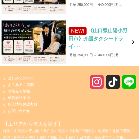
月給 250,000円 ～ 440,000円
月給250,000円～440,000円 ■各種手当 ・家族手当（～1,000円／月） ・皆勤手当（～6,000円／月） ・無事故手当（～10,000円／月） ・愛車手当 ■賞与あり ✨入社後4カ月間は保証給制度あり！（最大25万円）
《山口県山陽小野
NEW!
田市》介護タクシードラ

イ･･･
月給 250,000円 ～ 440,000円
月給250,000円～440,000円 ■各種手当 ・家族手当（～1,000円／月） ・皆勤手当（～6,000円／月） ・無事故手当（～10,000円／月） ・愛車手当 ■賞与あり ✨入社後4カ月間は保証給制度あり！（最大25万円）
はじめての方へ
I
T
よくあるご質問
お役立ち情報
n
i
運営会社案内
個人情報保護方針
s
k
お問い合わせ
t
T
【エリアから求人を探す】
緑区
中川区
守山区
天白区
南区
中村区
瑞穂区
名東区
北区
西区
a
o
港区
昭和区
中区
東区
熱田区
千種区
日進市
長久手市
一宮市