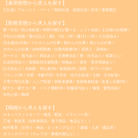
【雇用形態から求人を探す】
正社員
アルバイト・パート
契約社員・派遣社員
在宅
業務委託
【勤務形態から求人を探す】
寮
社宅
初心者歓迎
時間や曜日が選べる・シフト自由
土日祝のみ勤務
平日のみ勤務
週4日以上
週2、3日～OK
週1日～OK
土日祝休み
完全週休2日制
フルタイムの仕事
朝からの仕事
昼からの仕事
夕方からの仕事
短時間勤務
扶養内勤務OK
高収入・高時給
ボーナス・賞与あり
昇給あり
交通費支給
寮・社宅あり
残業なし
社員登用あり
資格取得支援制度
研修あり
産休・育休実績あり
託児所あり
未経験・初心者OK
無資格OK
副業・WワークOK
ブランクOK
学歴・年齢不問
大学生・短大生歓迎
主婦・主夫歓迎
子育て両立応援
シニア歓迎
経験者優遇
有資格者歓迎
友達と応募OK
駅チカ・駅ナカ
車・バイク通勤OK
制服貸与あり
服装・髪型自由
女性が多い職場
【職種から求人を探す】
セキュリティスタッフ
物流・配送・ドライバー系
工場・製造系（自動車部品・電子部品・食品など）
軽作業系（仕分け・検品・ピッキングなど）
建築・土木・建設系
オフィスワーク（テレアポ・事務作業など）