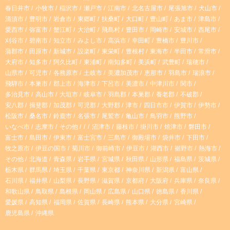
春日井市
小牧市
稲沢市
瀬戸市
江南市
北名古屋市
尾張旭市
犬山市
g
k
清須市
豊明市
岩倉市
東郷町
扶桑町
大口町
豊山町
あま市
津島市
愛西市
弥富市
蟹江町
大治町
飛島村
豊田市
岡崎市
安城市
西尾市
r
刈谷市
碧南市
知立市
みよし市
高浜市
幸田町
豊橋市
豊川市
蒲郡市
田原市
新城市
設楽町
東栄町
豊根村
東海市
半田市
常滑市
大府市
知多市
阿久比町
東浦町
南知多町
美浜町
武豊町
瑞穂市
a
山県市
可児市
各務原市
土岐市
美濃加茂市
恵那市
羽島市
瑞浪市
飛騨市
本巣市
郡上市
海津市
下呂市
美濃市
中津川市
関市
m
多治見市
高山市
大垣市
岐阜市
羽島郡
本巣郡
養老郡
不破郡
安八郡
揖斐郡
加茂郡
可児郡
大野郡
津市
四日市市
伊賀市
伊勢市
松阪市
桑名市
鈴鹿市
名張市
尾鷲市
亀山市
鳥羽市
熊野市
いなべ市
志摩市
その他
沼津市
藤枝市
掛川市
焼津市
磐田市
富士市
島田市
伊東市
富士宮市
三島市
御殿場市
袋井市
下田市
牧之原市
伊豆の国市
菊川市
御前崎市
伊豆市
湖西市
裾野市
熱海市
その他
北海道
青森県
岩手県
宮城県
秋田県
山形県
福島県
茨城県
栃木県
群馬県
埼玉県
千葉県
東京都
神奈川県
新潟県
富山県
石川県
福井県
山梨県
長野県
滋賀県
京都府
大阪府
兵庫県
奈良県
和歌山県
鳥取県
島根県
岡山県
広島県
山口県
徳島県
香川県
愛媛県
高知県
福岡県
佐賀県
長崎県
熊本県
大分県
宮崎県
鹿児島県
沖縄県