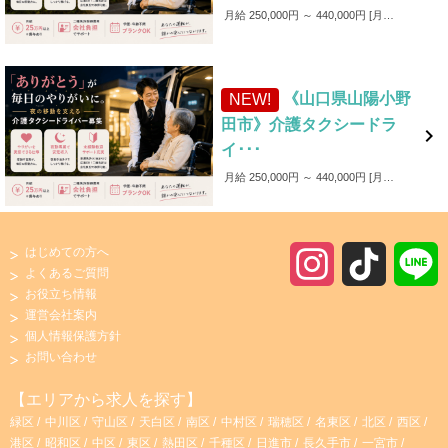
月給 250,000円 ～ 440,000円
月給250,000円～440,000円 ■各種手当 ・家族手当（～1,000円／月） ・皆勤手当（～6,000円／月） ・無事故手当（～10,000円／月） ・愛車手当 ■賞与あり ✨入社後4カ月間は保証給制度あり！（最大25万円）
《山口県山陽小野
NEW!
田市》介護タクシードラ

イ･･･
月給 250,000円 ～ 440,000円
月給250,000円～440,000円 ■各種手当 ・家族手当（～1,000円／月） ・皆勤手当（～6,000円／月） ・無事故手当（～10,000円／月） ・愛車手当 ■賞与あり ✨入社後4カ月間は保証給制度あり！（最大25万円）
はじめての方へ
I
T
よくあるご質問
お役立ち情報
n
i
運営会社案内
個人情報保護方針
s
k
お問い合わせ
t
T
【エリアから求人を探す】
緑区
中川区
守山区
天白区
南区
中村区
瑞穂区
名東区
北区
西区
a
o
港区
昭和区
中区
東区
熱田区
千種区
日進市
長久手市
一宮市