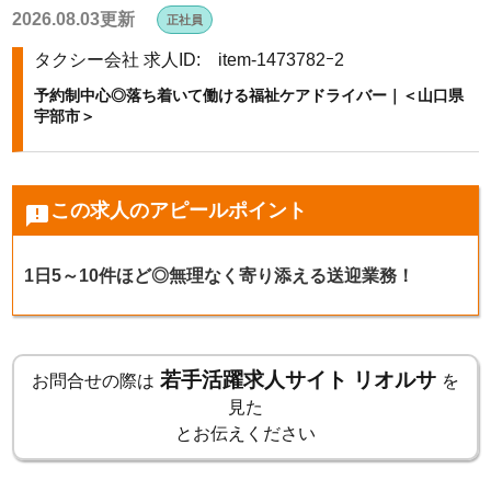
2026.08.03更新
正社員
k
タクシー会社
求人ID: item-1473782ｰ2
予約制中心◎落ち着いて働ける福祉ケアドライバー｜＜山口県
宇部市＞
この求人のアピールポイント
announcement
1日5～10件ほど◎無理なく寄り添える送迎業務！
若手活躍求人サイト リオルサ
お問合せの際は
を
見た
とお伝えください