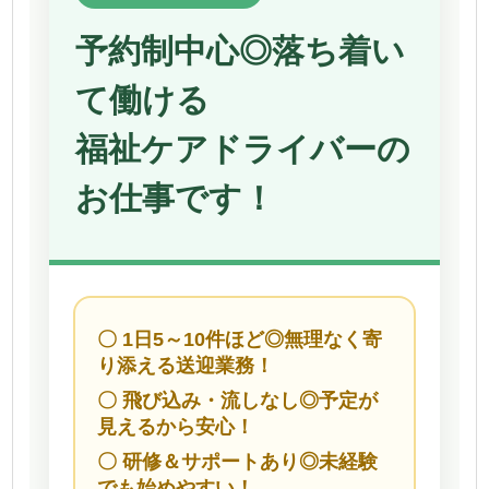
予約制中心◎落ち着い
て働ける
福祉ケアドライバーの
お仕事です！
〇 1日5～10件ほど◎無理なく寄
り添える送迎業務！
〇 飛び込み・流しなし◎予定が
見えるから安心！
〇 研修＆サポートあり◎未経験
でも始めやすい！