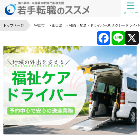
メニュー
トップページ
宇部市
山口県
物流・配送・ドライバー系
タクシードライバ
F
L
a
i
c
n
e
e
b
o
o