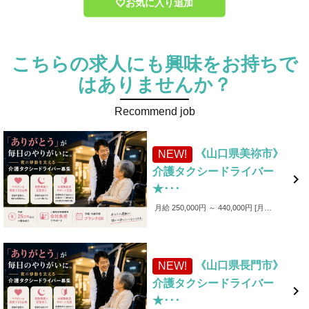
お気に入り追加
こちらの求人にも興味をお持ちで
はありませんか？
Recommend job
《山口県美祢市》
NEW!
介護タクシードライバー

★･･･
月給 250,000円 ～ 440,000円
月給250,000円～440,000円 ■各種手当 ・家族手当（～1,000円／月） ・皆勤手当（～6,000円／月） ・無事故手当（～10,000円／月） ・愛車手当 ■賞与あり ✨入社後4カ月間は保証給制度あり！（最大25万円）
《山口県長門市》
NEW!
介護タクシードライバー

★･･･