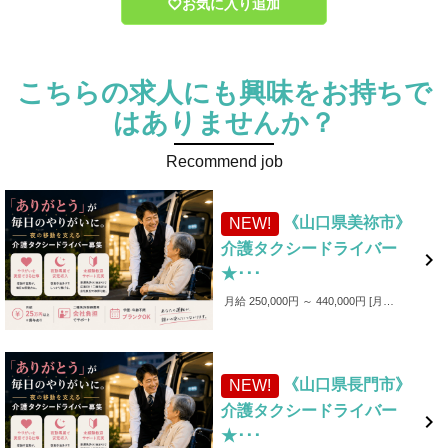
お気に入り追加
こちらの求人にも興味をお持ちで
はありませんか？
Recommend job
《山口県美祢市》
NEW!
介護タクシードライバー

★･･･
月給 250,000円 ～ 440,000円
月給250,000円～440,000円 ■各種手当 ・家族手当（～1,000円／月） ・皆勤手当（～6,000円／月） ・無事故手当（～10,000円／月） ・愛車手当 ■賞与あり ✨入社後4カ月間は保証給制度あり！（最大25万円）
《山口県長門市》
NEW!
介護タクシードライバー

★･･･