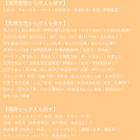
【雇用形態から求人を探す】
正社員
アルバイト・パート
契約社員・派遣社員
在宅
業務委託
【勤務形態から求人を探す】
寮
社宅
初心者歓迎
時間や曜日が選べる・シフト自由
土日祝のみ勤務
平日のみ勤務
週4日以上
週2、3日～OK
週1日～OK
土日祝休み
完全週休2日制
フルタイムの仕事
朝からの仕事
昼からの仕事
夕方からの仕事
短時間勤務
扶養内勤務OK
高収入・高時給
ボーナス・賞与あり
昇給あり
交通費支給
寮・社宅あり
残業なし
社員登用あり
資格取得支援制度
研修あり
産休・育休実績あり
託児所あり
未経験・初心者OK
無資格OK
副業・WワークOK
ブランクOK
学歴・年齢不問
大学生・短大生歓迎
主婦・主夫歓迎
子育て両立応援
シニア歓迎
経験者優遇
有資格者歓迎
友達と応募OK
駅チカ・駅ナカ
車・バイク通勤OK
制服貸与あり
服装・髪型自由
女性が多い職場
【職種から求人を探す】
セキュリティスタッフ
物流・配送・ドライバー系
工場・製造系（自動車部品・電子部品・食品など）
軽作業系（仕分け・検品・ピッキングなど）
建築・土木・建設系
オフィスワーク（テレアポ・事務作業など）