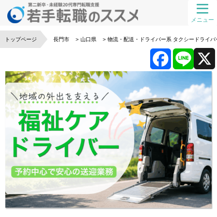
メニュー
トップページ
長門市
山口県
物流・配送・ドライバー系
タクシードライバ
F
L
a
i
c
n
e
e
b
o
o