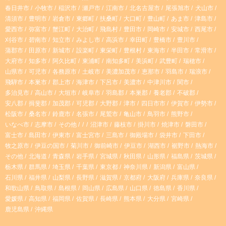
春日井市
小牧市
稲沢市
瀬戸市
江南市
北名古屋市
尾張旭市
犬山市
g
k
清須市
豊明市
岩倉市
東郷町
扶桑町
大口町
豊山町
あま市
津島市
愛西市
弥富市
蟹江町
大治町
飛島村
豊田市
岡崎市
安城市
西尾市
r
刈谷市
碧南市
知立市
みよし市
高浜市
幸田町
豊橋市
豊川市
蒲郡市
田原市
新城市
設楽町
東栄町
豊根村
東海市
半田市
常滑市
大府市
知多市
阿久比町
東浦町
南知多町
美浜町
武豊町
瑞穂市
a
山県市
可児市
各務原市
土岐市
美濃加茂市
恵那市
羽島市
瑞浪市
飛騨市
本巣市
郡上市
海津市
下呂市
美濃市
中津川市
関市
m
多治見市
高山市
大垣市
岐阜市
羽島郡
本巣郡
養老郡
不破郡
安八郡
揖斐郡
加茂郡
可児郡
大野郡
津市
四日市市
伊賀市
伊勢市
松阪市
桑名市
鈴鹿市
名張市
尾鷲市
亀山市
鳥羽市
熊野市
いなべ市
志摩市
その他
沼津市
藤枝市
掛川市
焼津市
磐田市
富士市
島田市
伊東市
富士宮市
三島市
御殿場市
袋井市
下田市
牧之原市
伊豆の国市
菊川市
御前崎市
伊豆市
湖西市
裾野市
熱海市
その他
北海道
青森県
岩手県
宮城県
秋田県
山形県
福島県
茨城県
栃木県
群馬県
埼玉県
千葉県
東京都
神奈川県
新潟県
富山県
石川県
福井県
山梨県
長野県
滋賀県
京都府
大阪府
兵庫県
奈良県
和歌山県
鳥取県
島根県
岡山県
広島県
山口県
徳島県
香川県
愛媛県
高知県
福岡県
佐賀県
長崎県
熊本県
大分県
宮崎県
鹿児島県
沖縄県