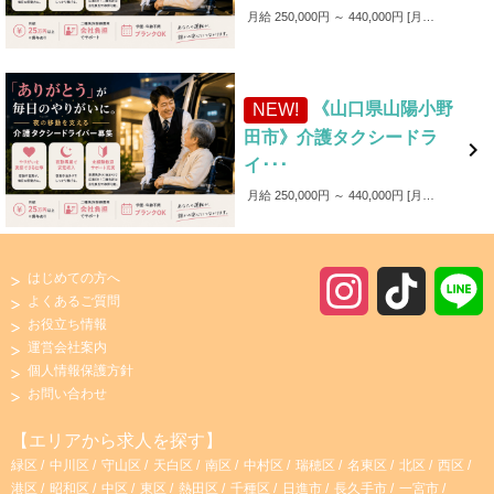
月給 250,000円 ～ 440,000円
月給250,000円～440,000円 ■各種手当 ・家族手当（～1,000円／月） ・皆勤手当（～6,000円／月） ・無事故手当（～10,000円／月） ・愛車手当 ■賞与あり ✨入社後4カ月間は保証給制度あり！（最大25万円）
《山口県山陽小野
NEW!
田市》介護タクシードラ

イ･･･
月給 250,000円 ～ 440,000円
月給250,000円～440,000円 ■各種手当 ・家族手当（～1,000円／月） ・皆勤手当（～6,000円／月） ・無事故手当（～10,000円／月） ・愛車手当 ■賞与あり ✨入社後4カ月間は保証給制度あり！（最大25万円）
はじめての方へ
I
T
よくあるご質問
お役立ち情報
n
i
運営会社案内
個人情報保護方針
s
k
お問い合わせ
t
T
【エリアから求人を探す】
緑区
中川区
守山区
天白区
南区
中村区
瑞穂区
名東区
北区
西区
a
o
港区
昭和区
中区
東区
熱田区
千種区
日進市
長久手市
一宮市