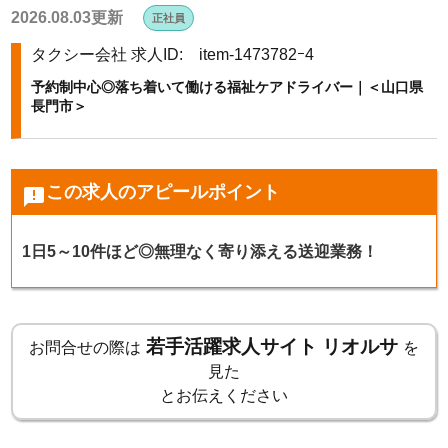
2026.08.03更新
正社員
k
タクシー会社
求人ID: item-1473782ｰ4
予約制中心◎落ち着いて働ける福祉ケアドライバー｜＜山口県
長門市＞
この求人のアピールポイント
announcement
1日5～10件ほど◎無理なく寄り添える送迎業務！
若手活躍求人サイト リオルサ
お問合せの際は
を
見た
とお伝えください