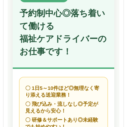
予約制中心◎落ち着い
て働ける
福祉ケアドライバーの
お仕事です！
〇 1日5～10件ほど◎無理なく寄
り添える送迎業務！
〇 飛び込み・流しなし◎予定が
見えるから安心！
〇 研修＆サポートあり◎未経験
でも始めやすい！