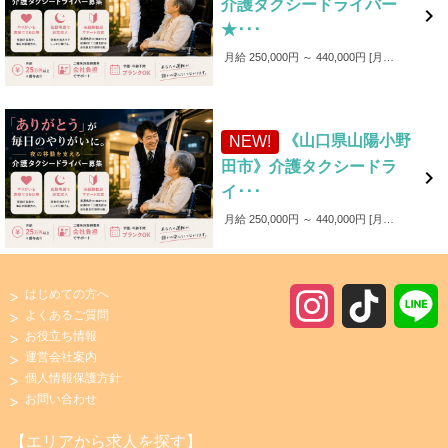
介護タクシードライバー

★･･･
月給 250,000円 ～ 440,000円
月給250,000円～440,000円 ■各種手当 ・家族手当（～1,000円／月） ・皆勤手当（～6,000円／月） ・無事故手当（～10,000円／月） ・愛車手当 ■賞与あり ✨入社後4カ月間は保証給制度あり！（最大25万円）
《山口県山陽小野
NEW!
田市》介護タクシードラ

イ･･･
月給 250,000円 ～ 440,000円
月給250,000円～440,000円 ■各種手当 ・家族手当（～1,000円／月） ・皆勤手当（～6,000円／月） ・無事故手当（～10,000円／月） ・愛車手当 ■賞与あり ✨入社後4カ月間は保証給制度あり！（最大25万円）
はじめての方へ
I
T
よくあるご質問
お役立ち情報
n
i
運営会社案内
個人情報保護方針
s
k
お問い合わせ
t
T
【エリアから求人を探す】