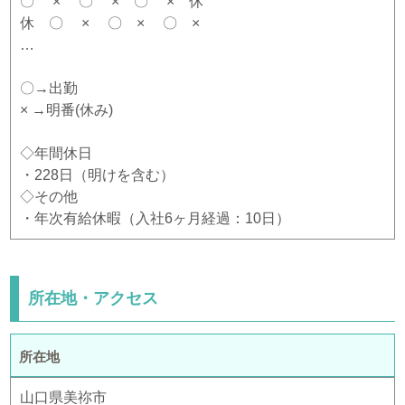
〇 × 〇 × 〇 × 休
休 〇 × 〇 × 〇 ×
…
〇→出勤
× →明番(休み)
◇年間休日
・228日（明けを含む）
◇その他
・年次有給休暇（入社6ヶ月経過：10日）
所在地・アクセス
所在地
山口県美祢市