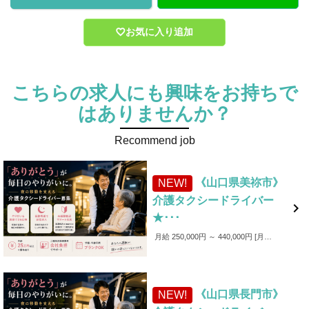
お気に入り追加
こちらの求人にも興味をお持ちで
はありませんか？
Recommend job
《山口県美祢市》
NEW!
介護タクシードライバー

★･･･
月給 250,000円 ～ 440,000円
月給250,000円～440,000円 ■各種手当 ・家族手当（～1,000円／月） ・皆勤手当（～6,000円／月） ・無事故手当（～10,000円／月） ・愛車手当 ■賞与あり ✨入社後4カ月間は保証給制度あり！（最大25万円）
《山口県長門市》
NEW!