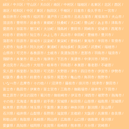
緑区
中川区
守山区
天白区
南区
中村区
瑞穂区
名東区
北区
西区
a
o
港区
昭和区
中区
東区
熱田区
千種区
日進市
長久手市
一宮市
春日井市
小牧市
稲沢市
瀬戸市
江南市
北名古屋市
尾張旭市
犬山市
g
k
清須市
豊明市
岩倉市
東郷町
扶桑町
大口町
豊山町
あま市
津島市
愛西市
弥富市
蟹江町
大治町
飛島村
豊田市
岡崎市
安城市
西尾市
r
刈谷市
碧南市
知立市
みよし市
高浜市
幸田町
豊橋市
豊川市
蒲郡市
田原市
新城市
設楽町
東栄町
豊根村
東海市
半田市
常滑市
大府市
知多市
阿久比町
東浦町
南知多町
美浜町
武豊町
瑞穂市
a
山県市
可児市
各務原市
土岐市
美濃加茂市
恵那市
羽島市
瑞浪市
飛騨市
本巣市
郡上市
海津市
下呂市
美濃市
中津川市
関市
m
多治見市
高山市
大垣市
岐阜市
羽島郡
本巣郡
養老郡
不破郡
安八郡
揖斐郡
加茂郡
可児郡
大野郡
津市
四日市市
伊賀市
伊勢市
松阪市
桑名市
鈴鹿市
名張市
尾鷲市
亀山市
鳥羽市
熊野市
いなべ市
志摩市
その他
沼津市
藤枝市
掛川市
焼津市
磐田市
富士市
島田市
伊東市
富士宮市
三島市
御殿場市
袋井市
下田市
牧之原市
伊豆の国市
菊川市
御前崎市
伊豆市
湖西市
裾野市
熱海市
その他
北海道
青森県
岩手県
宮城県
秋田県
山形県
福島県
茨城県
栃木県
群馬県
埼玉県
千葉県
東京都
神奈川県
新潟県
富山県
石川県
福井県
山梨県
長野県
滋賀県
京都府
大阪府
兵庫県
奈良県
和歌山県
鳥取県
島根県
岡山県
広島県
山口県
徳島県
香川県
愛媛県
高知県
福岡県
佐賀県
長崎県
熊本県
大分県
宮崎県