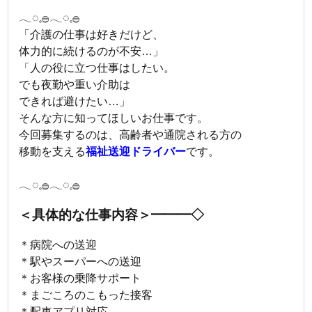
𓂃◌𓈒𓐍𓂃◌𓈒𓐍
「介護の仕事は好きだけど、
体力的に続けるのが不安…」
「人の役に立つ仕事はしたい。
でも夜勤や重い介助は
できれば避けたい…」
そんな方に知ってほしいお仕事です。
今回募集するのは、高齢者や通院される方の
移動を支える
福祉送迎ドライバー
です。
𓂃◌𓈒𓐍𓂃◌𓈒𓐍
＜具体的な仕事内容＞━━━◇
＊病院への送迎
＊駅やスーパーへの送迎
＊お客様の乗降サポート
＊まごころのこもった接客
＊配車アプリ対応