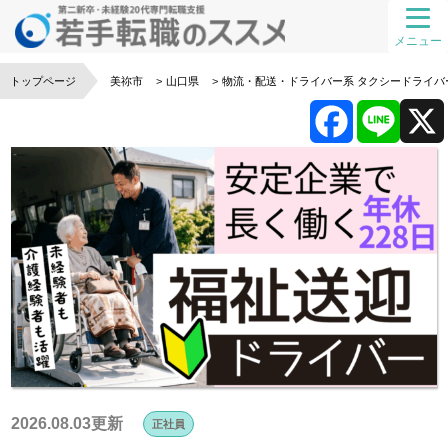
メニュー
トップページ
美祢市
山口県
物流・配送・ドライバー系
タクシードライバ
F
L
a
i
c
n
e
e
b
o
2026.08.03更新
正社員
o