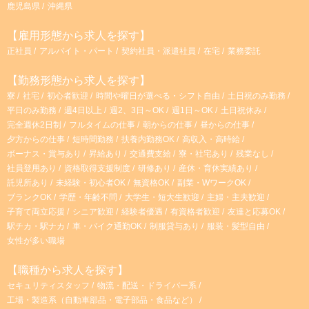
鹿児島県
沖縄県
【雇用形態から求人を探す】
正社員
アルバイト・パート
契約社員・派遣社員
在宅
業務委託
【勤務形態から求人を探す】
寮
社宅
初心者歓迎
時間や曜日が選べる・シフト自由
土日祝のみ勤務
平日のみ勤務
週4日以上
週2、3日～OK
週1日～OK
土日祝休み
完全週休2日制
フルタイムの仕事
朝からの仕事
昼からの仕事
夕方からの仕事
短時間勤務
扶養内勤務OK
高収入・高時給
ボーナス・賞与あり
昇給あり
交通費支給
寮・社宅あり
残業なし
社員登用あり
資格取得支援制度
研修あり
産休・育休実績あり
託児所あり
未経験・初心者OK
無資格OK
副業・WワークOK
ブランクOK
学歴・年齢不問
大学生・短大生歓迎
主婦・主夫歓迎
子育て両立応援
シニア歓迎
経験者優遇
有資格者歓迎
友達と応募OK
駅チカ・駅ナカ
車・バイク通勤OK
制服貸与あり
服装・髪型自由
女性が多い職場
【職種から求人を探す】
セキュリティスタッフ
物流・配送・ドライバー系
工場・製造系（自動車部品・電子部品・食品など）