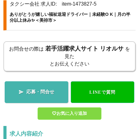
タクシー会社
求人ID: item-1473827-5
k
ありがとうが嬉しい福祉送迎ドライバー｜未経験O K｜月の半
分以上休み✨＜美祢市＞
若手活躍求人サイト リオルサ
お問合せの際は
を
見た
とお伝えください
応募・問合せ

LINEで質問
お気に入り追加
求人内容紹介