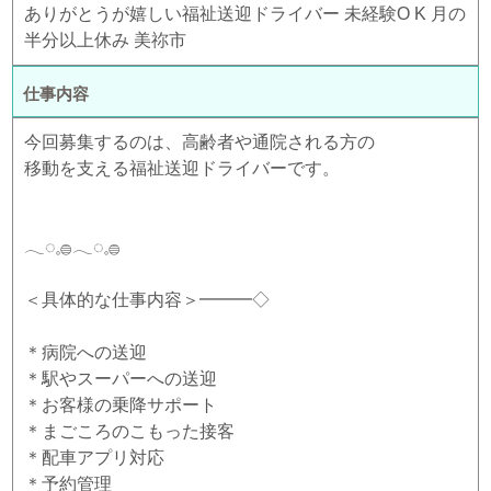
ありがとうが嬉しい福祉送迎ドライバー 未経験O K 月の
半分以上休み 美祢市
仕事内容
今回募集するのは、高齢者や通院される方の
移動を支える福祉送迎ドライバーです。
𓂃◌𓈒𓐍𓂃◌𓈒𓐍
＜具体的な仕事内容＞━━━◇
＊病院への送迎
＊駅やスーパーへの送迎
＊お客様の乗降サポート
＊まごころのこもった接客
＊配車アプリ対応
＊予約管理