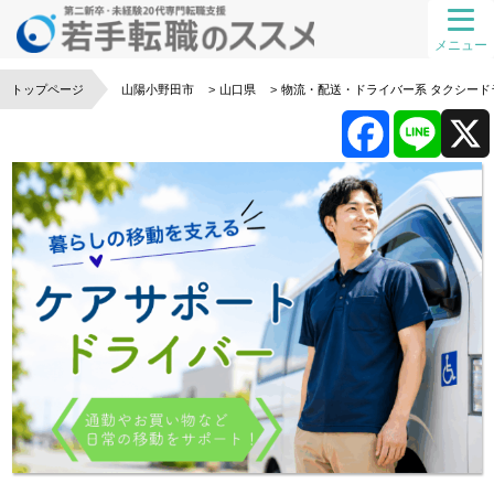
メニュー
トップページ
山陽小野田市
山口県
物流・配送・ドライバー系
タクシード
F
L
a
i
c
n
e
e
b
o
o