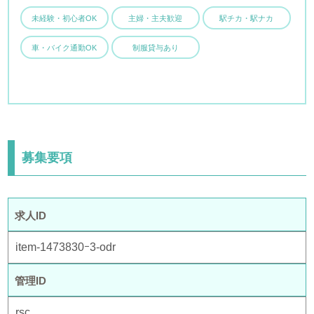
未経験・初心者OK
主婦・主夫歓迎
駅チカ・駅ナカ
車・バイク通勤OK
制服貸与あり
募集要項
求人ID
item-1473830ｰ3-odr
管理ID
rsc