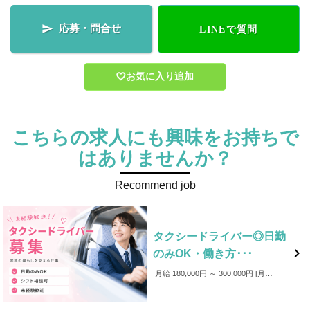
応募・問合せ

LINEで質問
お気に入り追加
こちらの求人にも興味をお持ちで
はありませんか？
Recommend job
タクシードライバー◎日勤

のみOK・働き方･･･
月給 180,000円 ～ 300,000円
月給180,000円～300,000円以上 ・各種手当 ・賞与年３回 ＜年収例＞ ■入社2年目（54歳：男性） 年収700万円 月平均月収58万5千円 勤務：19時～翌7時（日月公休） 前職：他社タクシー会社 ■入社1年目（29歳：男性） 年収380万円 月平均月収30万円 勤務：8時～翌2時（公休日：月4日～5日） 前職：建設現場作業員 ■入社15年目（53歳：男性） 年収450万円 月平均月収37万円 勤務：17～翌2時 夜専門（公休月8日） 前職：他社タクシー会社