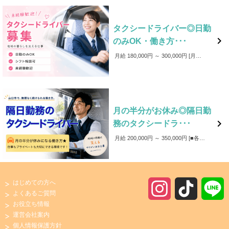
タクシードライバー◎日勤

のみOK・働き方･･･
月給 180,000円 ～ 300,000円
月給180,000円～300,000円以上 ・各種手当 ・賞与年３回 ＜年収例＞ ■入社2年目（54歳：男性） 年収700万円 月平均月収58万5千円 勤務：19時～翌7時（日月公休） 前職：他社タクシー会社 ■入社1年目（29歳：男性） 年収380万円 月平均月収30万円 勤務：8時～翌2時（公休日：月4日～5日） 前職：建設現場作業員 ■入社15年目（53歳：男性） 年収450万円 月平均月収37万円 勤務：17～翌2時 夜専門（公休月8日） 前職：他社タクシー会社
月の半分がお休み◎隔日勤

務のタクシードラ･･･
月給 200,000円 ～ 350,000円
■各種手当 ・家族手当（～1,000円／月） ・皆勤手当（～6,000円／月） ・無事故手当（～10,000円／月） ・愛車手当 ■賞与あり ✨入社後4カ月間は保証給制度あり！（最大25万円）
はじめての方へ
I
T
よくあるご質問
お役立ち情報
n
i
運営会社案内
個人情報保護方針