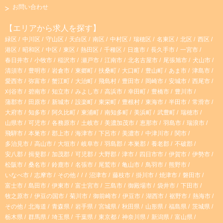
s
k
お問い合わせ
t
T
【エリアから求人を探す】
緑区
中川区
守山区
天白区
南区
中村区
瑞穂区
名東区
北区
西区
a
o
港区
昭和区
中区
東区
熱田区
千種区
日進市
長久手市
一宮市
春日井市
小牧市
稲沢市
瀬戸市
江南市
北名古屋市
尾張旭市
犬山市
g
k
清須市
豊明市
岩倉市
東郷町
扶桑町
大口町
豊山町
あま市
津島市
愛西市
弥富市
蟹江町
大治町
飛島村
豊田市
岡崎市
安城市
西尾市
r
刈谷市
碧南市
知立市
みよし市
高浜市
幸田町
豊橋市
豊川市
蒲郡市
田原市
新城市
設楽町
東栄町
豊根村
東海市
半田市
常滑市
大府市
知多市
阿久比町
東浦町
南知多町
美浜町
武豊町
瑞穂市
a
山県市
可児市
各務原市
土岐市
美濃加茂市
恵那市
羽島市
瑞浪市
飛騨市
本巣市
郡上市
海津市
下呂市
美濃市
中津川市
関市
m
多治見市
高山市
大垣市
岐阜市
羽島郡
本巣郡
養老郡
不破郡
安八郡
揖斐郡
加茂郡
可児郡
大野郡
津市
四日市市
伊賀市
伊勢市
松阪市
桑名市
鈴鹿市
名張市
尾鷲市
亀山市
鳥羽市
熊野市
いなべ市
志摩市
その他
沼津市
藤枝市
掛川市
焼津市
磐田市
富士市
島田市
伊東市
富士宮市
三島市
御殿場市
袋井市
下田市
牧之原市
伊豆の国市
菊川市
御前崎市
伊豆市
湖西市
裾野市
熱海市
その他
北海道
青森県
岩手県
宮城県
秋田県
山形県
福島県
茨城県
栃木県
群馬県
埼玉県
千葉県
東京都
神奈川県
新潟県
富山県