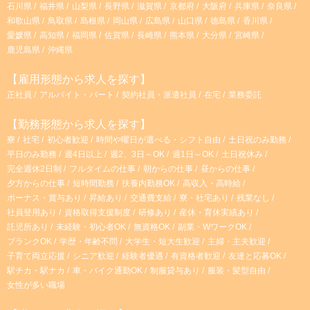
石川県
福井県
山梨県
長野県
滋賀県
京都府
大阪府
兵庫県
奈良県
和歌山県
鳥取県
島根県
岡山県
広島県
山口県
徳島県
香川県
愛媛県
高知県
福岡県
佐賀県
長崎県
熊本県
大分県
宮崎県
鹿児島県
沖縄県
【雇用形態から求人を探す】
正社員
アルバイト・パート
契約社員・派遣社員
在宅
業務委託
【勤務形態から求人を探す】
寮
社宅
初心者歓迎
時間や曜日が選べる・シフト自由
土日祝のみ勤務
平日のみ勤務
週4日以上
週2、3日～OK
週1日～OK
土日祝休み
完全週休2日制
フルタイムの仕事
朝からの仕事
昼からの仕事
夕方からの仕事
短時間勤務
扶養内勤務OK
高収入・高時給
ボーナス・賞与あり
昇給あり
交通費支給
寮・社宅あり
残業なし
社員登用あり
資格取得支援制度
研修あり
産休・育休実績あり
託児所あり
未経験・初心者OK
無資格OK
副業・WワークOK
ブランクOK
学歴・年齢不問
大学生・短大生歓迎
主婦・主夫歓迎
子育て両立応援
シニア歓迎
経験者優遇
有資格者歓迎
友達と応募OK
駅チカ・駅ナカ
車・バイク通勤OK
制服貸与あり
服装・髪型自由
女性が多い職場