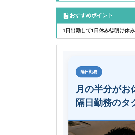
cdescription
おすすめポイント
1日出勤して1日休み◎明け休
隔日勤務
月の半分がお
隔日勤務のタ