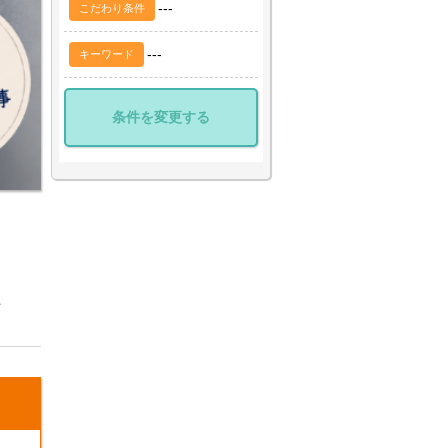
---
こだわり条件
---
キーワード
条件を変更する
＞