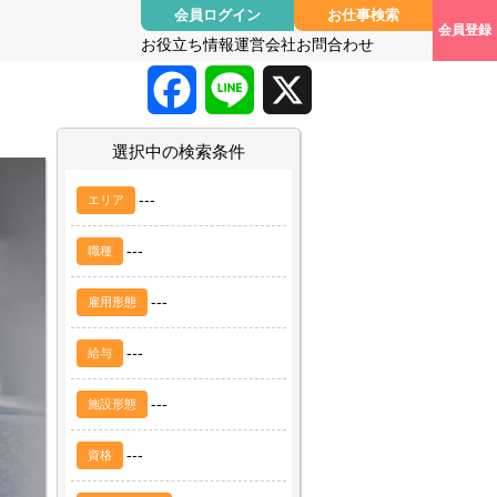
会員ログイン
お仕事検索
会員登録
お役立ち情報
運営会社
お問合わせ
F
L
X
a
i
選択中の検索条件
c
n
---
エリア
e
e
---
職種
b
---
雇用形態
o
---
給与
o
---
施設形態
k
---
資格