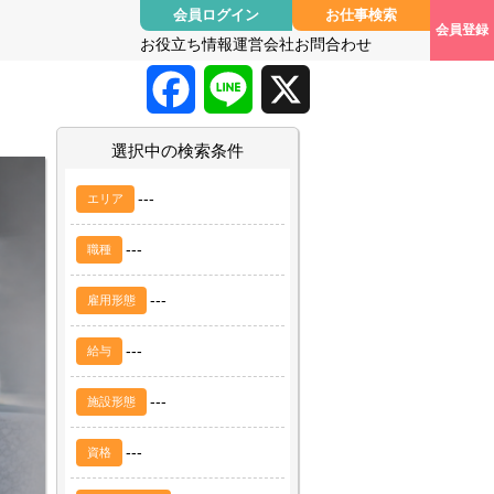
会員ログイン
お仕事検索
会員登録
お役立ち情報
運営会社
お問合わせ
F
L
X
a
i
選択中の検索条件
c
n
---
エリア
e
e
---
職種
b
---
雇用形態
o
---
給与
o
---
施設形態
k
---
資格