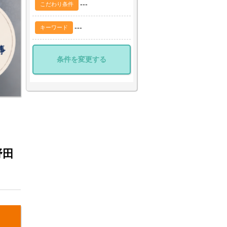
---
こだわり条件
---
キーワード
条件を変更する
野田