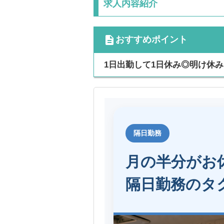
求人内容紹介
cdescription
おすすめポイント
1日出勤して1日休み◎明け休
隔日勤務
月の半分がお
隔日勤務のタ