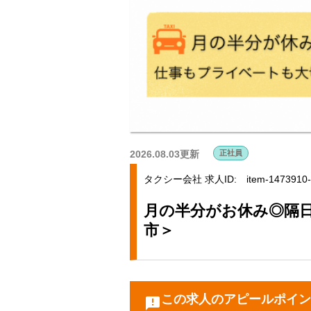
2026.08.03更新
正社員
タクシー会社
求人ID: item-1473910-
月の半分がお休み◎隔
市＞
この求人のアピールポイン
announcement