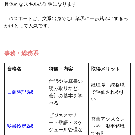
具体的なスキルの証明になります。
ITパスポートは、文系出身でもIT業界に一歩踏み出すきっ
かけとして人気です。
事務・総務系
資格名
特徴・内容
取得メリット
仕訳や決算書の
経理職・総務職
読み取りなど、
日商簿記3級
で評価されやす
会計の基本を学
い
べる
ビジネスマナ
営業アシスタン
ー・敬語・スケ
秘書検定2級
トや一般事務職
ジュール管理な
で有利