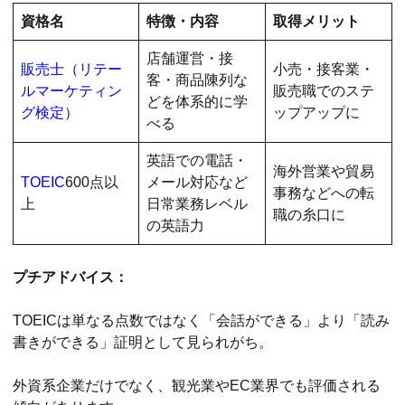
資格名
特徴・内容
取得メリット
店舗運営・接
販売士（リテー
小売・接客業・
客・商品陳列な
ルマーケティン
販売職でのステ
どを体系的に学
グ検定）
ップアップに
べる
英語での電話・
海外営業や貿易
TOEIC
600点以
メール対応など
事務などへの転
上
日常業務レベル
職の糸口に
の英語力
プチアドバイス：
TOEICは単なる点数ではなく「会話ができる」より「読み
書きができる」証明として見られがち。
外資系企業だけでなく、観光業やEC業界でも評価される